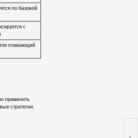
уется по базовой
ксируется с
и
или плавающий
мо применять
вые стратегии.
Бро
эфф