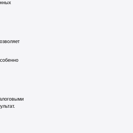
онных
позволяет
особенно
налоговыми
ультат.