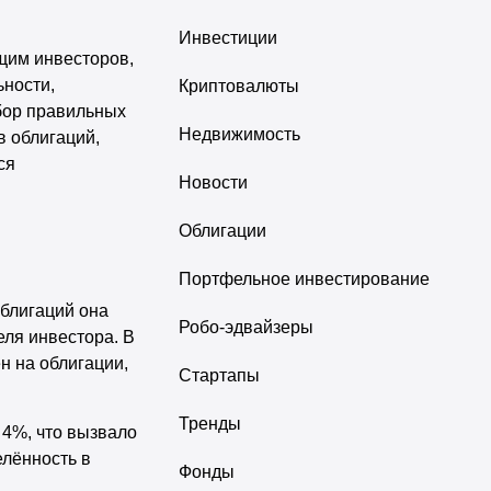
Инвестиции
щим инвесторов,
ьности,
Криптовалюты
бор правильных
Недвижимость
в облигаций,
ся
Новости
Облигации
Портфельное инвестирование
блигаций она
Робо-эдвайзеры
еля инвестора. В
н на облигации,
Стартапы
Тренды
 4%, что вызвало
елённость в
Фонды