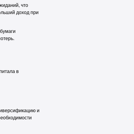
жиданий, что
ольший доход при
 бумаги
отерь.
питала в
диверсификацию и
необходимости