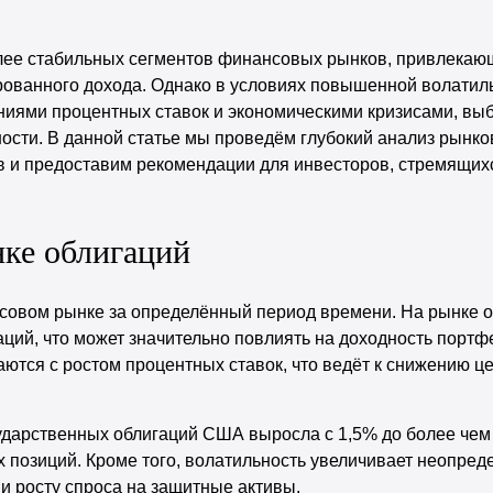
олее стабильных сегментов финансовых рынков, привлекаю
ованного дохода. Однако в условиях повышенной волатил
ниями процентных ставок и экономическими кризисами, вы
сти. В данной статье мы проведём глубокий анализ рынко
 и предоставим рекомендации для инвесторов, стремящих
ке облигаций
совом рынке за определённый период времени. На рынке о
аций, что может значительно повлиять на доходность портф
тся с ростом процентных ставок, что ведёт к снижению це
осударственных облигаций США выросла с 1,5% до более чем
х позиций. Кроме того, волатильность увеличивает неопред
 и росту спроса на защитные активы.