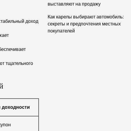
выставляют на продажу
Как карелы выбирают автомобиль:
стабильный доход
секреты и предпочтения местных
покупателей
жает
беспечивает
ют тщательного
й
 доходности
купон