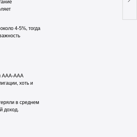
тание
дох
оляет
около 4-5%, тогда
 важность
ом AAA-ААА
игации, хоть и
отеряли в среднем
й доход.