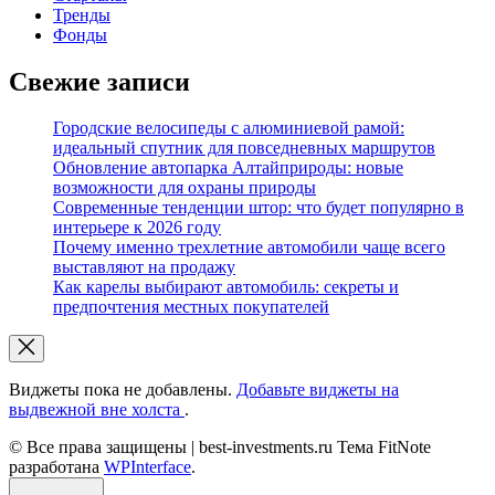
Тренды
Фонды
Свежие записи
Городские велосипеды с алюминиевой рамой:
идеальный спутник для повседневных маршрутов
Обновление автопарка Алтайприроды: новые
возможности для охраны природы
Современные тенденции штор: что будет популярно в
интерьере к 2026 году
Почему именно трехлетние автомобили чаще всего
выставляют на продажу
Как карелы выбирают автомобиль: секреты и
предпочтения местных покупателей
Виджеты пока не добавлены.
Добавьте виджеты на
выдвежной вне холста
.
© Все права защищены | best-investments.ru Тема FitNote
разработана
WPInterface
.