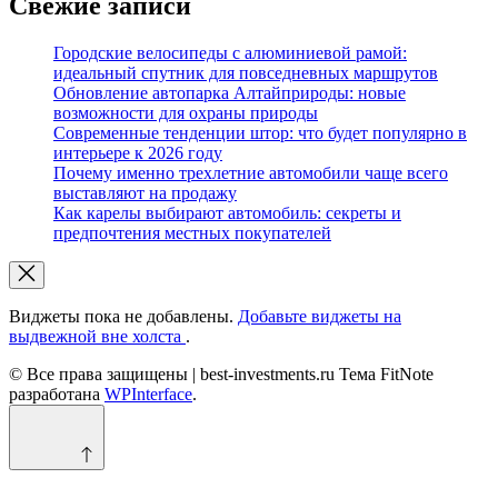
Свежие записи
Городские велосипеды с алюминиевой рамой:
идеальный спутник для повседневных маршрутов
Обновление автопарка Алтайприроды: новые
возможности для охраны природы
Современные тенденции штор: что будет популярно в
интерьере к 2026 году
Почему именно трехлетние автомобили чаще всего
выставляют на продажу
Как карелы выбирают автомобиль: секреты и
предпочтения местных покупателей
Виджеты пока не добавлены.
Добавьте виджеты на
выдвежной вне холста
.
© Все права защищены | best-investments.ru Тема FitNote
разработана
WPInterface
.