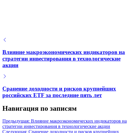
Как выбрать первый инвестиционный
инструмент с минимальными рисками и
максимальной безопасностью
Основы диверсификации портфеля: как снизить
Влияние макроэкономических индикаторов на
риски при первых инвестициях
стратегии инвестирования в технологические
акции
Сранение доходности и рисков крупнейших
российских ETF за последние пять лет
Навигация по записям
Предыдущая:
Влияние макроэкономических индикаторов на
стратегии инвестирования в технологические акции
Следующая:
Сранение доходности и рисков крупнейших