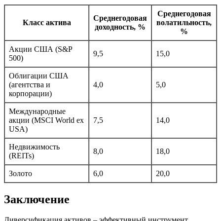
Среднегодовая
Среднегодовая
Класс актива
волатильность,
доходность, %
%
Акции США (S&P
9,5
15,0
500)
Облигации США
(агентства и
4,0
5,0
корпорации)
Международные
акции (MSCI World ex
7,5
14,0
USA)
Недвижимость
8,0
18,0
(REITs)
Золото
6,0
20,0
Заключение
Диверсификация активов – эффективный инструмент