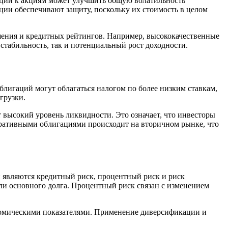
аций к акциям может улучшить общую волатильность
ции обеспечивают защиту, поскольку их стоимость в целом
ения и кредитных рейтингов. Например, высококачественные
стабильность, так и потенциальный рост доходности.
лигаций могут облагаться налогом по более низким ставкам,
грузки.
 высокий уровень ликвидности. Это означает, что инвесторы
поративными облигациями происходит на вторичном рынке, что
и являются кредитный риск, процентный риск и риск
или основного долга. Процентный риск связан с изменением
номическими показателями. Применение диверсификации и