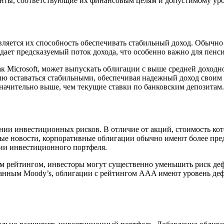
енты, соответствующие их финансовым целям и допустимому ур
ляется их способность обеспечивать стабильный доход. Обычн
дает предсказуемый поток дохода, что особенно важно для пенси
к Microsoft, может выпускать облигации с выше средней доходн
ю оставаться стабильными, обеспечивая надежный доход своим 
значительно выше, чем текущие ставки по банковским депозитам.
и инвестиционных рисков. В отличие от акций, стоимость кото
ные новости, корпоративные облигации обычно имеют более пр
ии инвестиционного портфеля.
м рейтингом, инвесторы могут существенно уменьшить риск деф
анным Moody’s, облигации с рейтингом AAA имеют уровень дефо