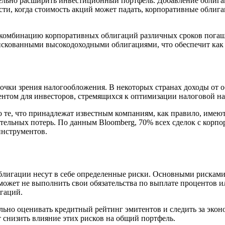
тельно расширить инвестиционный портфель. Добавление облиг
и, когда стоимость акций может падать, корпоративные облига
 комбинацию корпоративных облигаций различных сроков погаш
искованными высокодоходными облигациями, что обеспечит как 
чки зрения налогообложения. В некоторых странах доходы от об
ентом для инвесторов, стремящихся к оптимизации налоговой на
 те, что принадлежат известным компаниям, как правило, имеют
ительных потерь. По данным Bloomberg, 70% всех сделок с кор
инструментов.
облигации несут в себе определенные риски. Основными рискам
 может не выполнить свои обязательства по выплате процентов 
игаций.
ьно оценивать кредитный рейтинг эмитентов и следить за эко
 снизить влияние этих рисков на общий портфель.