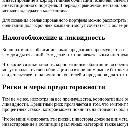
Инвестирование в корпоративные облигации позволяет значи
инвестиционного портфеля. В периоды рыночной нестабильност
меньше подвержена колебаниям.
Для создания сбалансированного портфеля можно рассмотреть
облигации долгосрочных компаний могут сочетаться с более р
Налогообложение и ликвидность
Корпоративные облигации также предлагают преимущества с то
чем доходы от акций. Это делает их привлекательным инструм
Что касается ликвидности, корпоративные облигации, особенно
могут продавать свои облигации на вторичном рынке без знач
свидетельствует о наличии покупателей и продавцов для этих 
Риски и меры предосторожности
Тем не менее, несмотря на все преимущества, корпоративные 
ликвидности. Кредитный риск проявляется в том, что эмитент
процентных ставок, которое может повлиять на стоимость обл
Чтобы минимизировать эти риски, инвесторы должны внимател
инвестирование в облигации различных категорий также могут