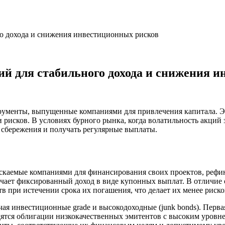
о дохода и снижения инвестиционных рисков
й для стабильного дохода и снижения и
ументы, выпущенные компаниями для привлечения капитала. Эт
 рисков. В условиях бурного рынка, когда волатильность акций
 сбережения и получать регулярные выплаты.
скаемые компаниями для финансирования своих проектов, рефи
учает фиксированный доход в виде купонных выплат. В отличие 
в при истечении срока их погашения, что делает их менее риск
я инвестиционные grade и высокодоходные (junk bonds). Перва
одятся облигации низкокачественных эмитентов с высоким уровн