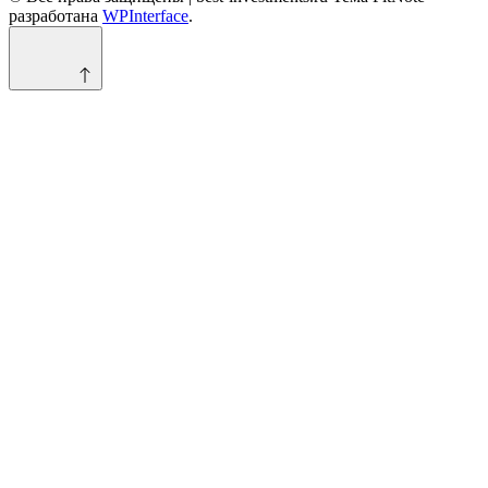
разработана
WPInterface
.