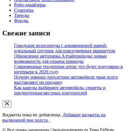
Робо-эдвайзеры
Стартапы
Тренды
Фонды
Свежие записи
Городские велосипеды с алюминиевой рамой:
идеальный спутник для повседневных маршрутов
Обновление автопарка Алтайприроды: новые
возможности для охраны природы
Современные тенденции штор: что будет популярно в
интерьере к 2026 году
Почему именно трехлетние автомобили чаще всего
выставляют на продажу
Как карелы выбирают автомобиль: секреты и
предпочтения местных покупателей
Виджеты пока не добавлены.
Добавьте виджеты на
выдвежной вне холста
.
© Все права защищены | best-investments.ru Тема FitNote