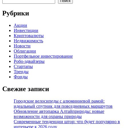
Поиск
Рубрики
Акции
Инвестиции
Криптовалюты
Недвижимость
Новости
Облигации
Портфельное инвестирование
Робо-эдвайзеры
Стартапы
Тренды
Фонды
Свежие записи
Городские велосипеды с алюминиевой рамой:
идеальный спутник для повседневных маршрутов
Обновление автопарка Алтайприроды: новые
возможности для охраны природы
Современные тенденции штор: что будет популярно в
интерьере к 2026 году