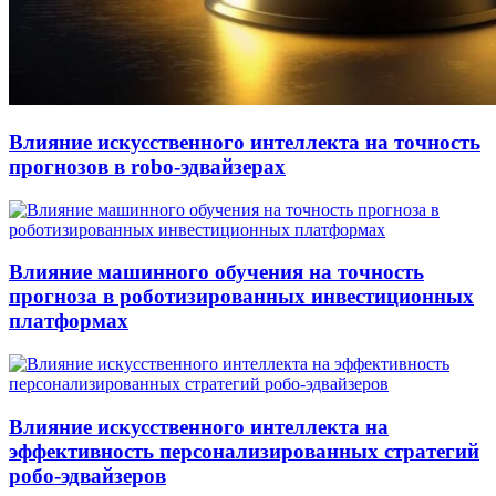
Влияние искусственного интеллекта на точность
прогнозов в robo-эдвайзерах
Влияние машинного обучения на точность
прогноза в роботизированных инвестиционных
платформах
Влияние искусственного интеллекта на
эффективность персонализированных стратегий
робо-эдвайзеров