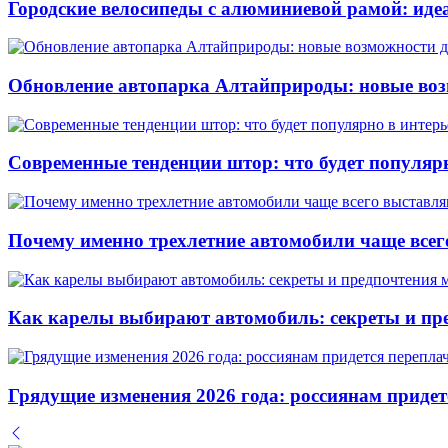
Городские велосипеды с алюминиевой рамой: ид
Обновление автопарка Алтайприроды: новые во
Современные тенденции штор: что будет популярн
Почему именно трехлетние автомобили чаще все
Как карелы выбирают автомобиль: секреты и пр
Грядущие изменения 2026 года: россиянам приде