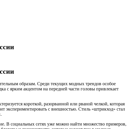
оссии
оссии
ительным образам. Среди текущих модных трендов особое
дка с ярким акцентом на передней части головы привлекает
теризуется короткой, разорванной или рваной челкой, которая
юбит экспериментировать с внешностью. Стиль «штрикход» стал
.
ние. В социальных сетях уже можно найти множество примеров,