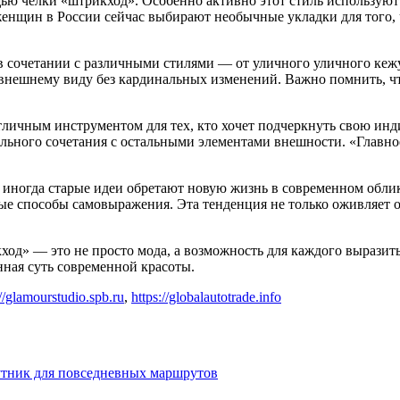
ю челки «штрикход». Особенно активно этот стиль используют 
енщин в России сейчас выбирают необычные укладки для того, 
 сочетании с различными стилями — от уличного уличного кежуа
у внешнему виду без кардинальных изменений. Важно помнить, ч
тличным инструментом для тех, кто хочет подчеркнуть свою ин
ильного сочетания с остальными элементами внешности. «Главное
 иногда старые идеи обретают новую жизнь в современном облике
ые способы самовыражения. Эта тенденция не только оживляет об
ход» — это не просто мода, а возможность для каждого выразит
нная суть современной красоты.
://glamourstudio.spb.ru
,
https://globalautotrade.info