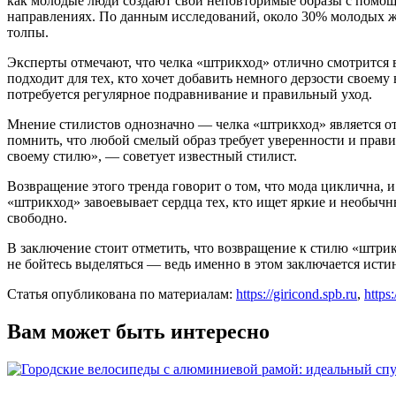
как молодые люди создают свои неповторимые образы с помощь
направлениях. По данным исследований, около 30% молодых ж
толпы.
Эксперты отмечают, что челка «штрикход» отлично смотрится в
подходит для тех, кто хочет добавить немного дерзости своем
потребуется регулярное подравнивание и правильный уход.
Мнение стилистов однозначно — челка «штрикход» является о
помнить, что любой смелый образ требует уверенности и прав
своему стилю», — советует известный стилист.
Возвращение этого тренда говорит о том, что мода циклична, и
«штрикход» завоевывает сердца тех, кто ищет яркие и необычн
свободно.
В заключение стоит отметить, что возвращение к стилю «штрик
не бойтесь выделяться — ведь именно в этом заключается исти
Статья опубликована по материалам:
https://giricond.spb.ru
,
https
Вам может быть интересно