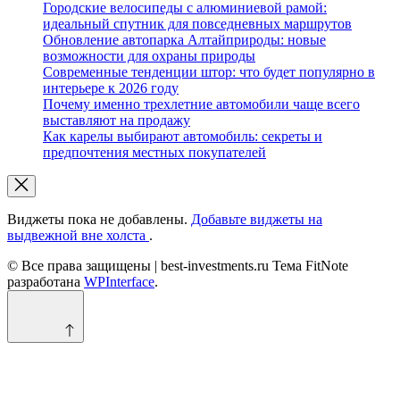
Городские велосипеды с алюминиевой рамой:
идеальный спутник для повседневных маршрутов
Обновление автопарка Алтайприроды: новые
возможности для охраны природы
Современные тенденции штор: что будет популярно в
интерьере к 2026 году
Почему именно трехлетние автомобили чаще всего
выставляют на продажу
Как карелы выбирают автомобиль: секреты и
предпочтения местных покупателей
Виджеты пока не добавлены.
Добавьте виджеты на
выдвежной вне холста
.
© Все права защищены | best-investments.ru Тема FitNote
разработана
WPInterface
.