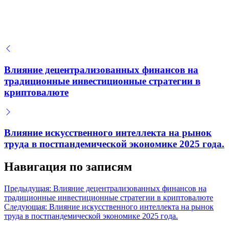
недвижимости для пассивного дохода инвесторов
Сравнение доходности жилой и коммерческой
недвижимости в крупных городах России
Преимущества долгосрочной аренды жилой
недвижимости для стабильного пассивного
Влияние децентрализованных финансов на
дохода инвестора
традиционные инвестиционные стратегии в
криптовалюте
Влияние искусственного интеллекта на рынок
труда в постпандемической экономике 2025 года.
Навигация по записям
Предыдущая:
Влияние децентрализованных финансов на
традиционные инвестиционные стратегии в криптовалюте
Следующая:
Влияние искусственного интеллекта на рынок
труда в постпандемической экономике 2025 года.