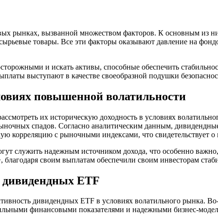
овых рынках, вызванной множеством факторов. К основным из н
сырьевые товары. Все эти факторы оказывают давление на фондо
 осторожными и искать активы, способные обеспечить стабильно
ыплаты выступают в качестве своеобразной подушки безопаснос
ловиях повышенной волатильности
ссмотреть их историческую доходность в условиях волатильног
 рыночных спадов. Согласно аналитическим данным, дивидендны
ю корреляцию с рыночными индексами, что свидетельствует о и
могут служить надежным источником дохода, что особенно важн
>, благодаря своим выплатам обеспечили своим инвесторам стаби
 дивидендных ETF
ивность дивидендных ETF в условиях волатильного рынка. Во-п
льными финансовыми показателями и надежными бизнес-моделя