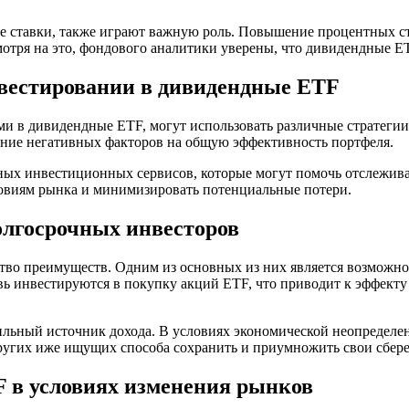
е ставки, также играют важную роль. Повышение процентных ста
мотря на это, фондового аналитики уверены, что дивидендные E
вестировании в дивидендные ETF
и в дивидендные ETF, могут использовать различные стратегии
ние негативных факторов на общую эффективность портфеля.
ных инвестиционных сервисов, которые могут помочь отслежива
ловиям рынка и минимизировать потенциальные потери.
лгосрочных инвесторов
тво преимуществ. Одним из основных из них является возможно
ь инвестируются в покупку акций ETF, что приводит к эффекту
бильный источник дохода. В условиях экономической неопределе
других иже ищущих способа сохранить и приумножить свои сбер
F в условиях изменения рынков