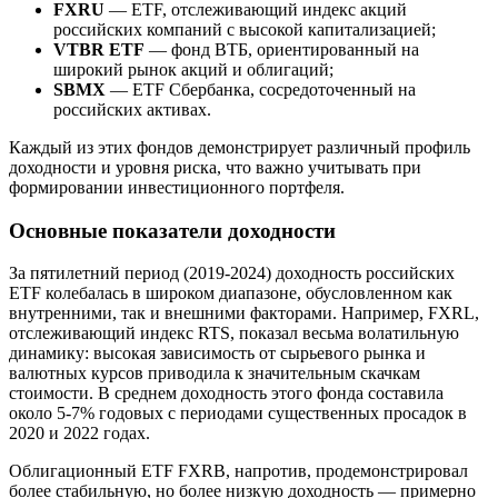
FXRU
— ETF, отслеживающий индекс акций
российских компаний с высокой капитализацией;
VTBR ETF
— фонд ВТБ, ориентированный на
широкий рынок акций и облигаций;
SBMX
— ETF Сбербанка, сосредоточенный на
российских активах.
Каждый из этих фондов демонстрирует различный профиль
доходности и уровня риска, что важно учитывать при
формировании инвестиционного портфеля.
Основные показатели доходности
За пятилетний период (2019-2024) доходность российских
ETF колебалась в широком диапазоне, обусловленном как
внутренними, так и внешними факторами. Например, FXRL,
отслеживающий индекс RTS, показал весьма волатильную
динамику: высокая зависимость от сырьевого рынка и
валютных курсов приводила к значительным скачкам
стоимости. В среднем доходность этого фонда составила
около 5-7% годовых с периодами существенных просадок в
2020 и 2022 годах.
Облигационный ETF FXRB, напротив, продемонстрировал
более стабильную, но более низкую доходность — примерно