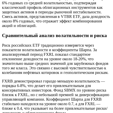
6% годовых со средней волатильностью, подтверждая
классический профиль облигационных инструментов как
защитных активов в периоды рыночной нестабильности.
Смесь активов, представленная в VTBR ETF, дала доходность
около 8% годовых, что отражает эффект комбинирования
акций и облигаций.
Сравнительный анализ волатильности и риска
Риск российских ETF традиционно измеряется через
показатели волатильности и коэффициенты Шарпа. За
анализируемый период FXRL показал стандартное
отклонение доходности на уровне около 18-20%, что
значительно выше средних значений для зарубежных фондов
того же класса. Это связано с высокой чувствительностью к
колебаниям нефтяных котировок и геополитическим рискам.
FXRB демонстрировал гораздо меньшую волатильность —
порядка 6-8%, что делает его привлекательным для
консервативных инвесторов. Фонд SBMX по уровню риска
близок к FXRL, но с небольшой премией за диверсификацию
управляющей компании. Коэффициент Шарпа для FXRB
стабильно находился на уровне около 0.7, а для FXRL —
ближе к 0.4, что указывает на более привлекательные риски/
доходность у облигационного фонда.