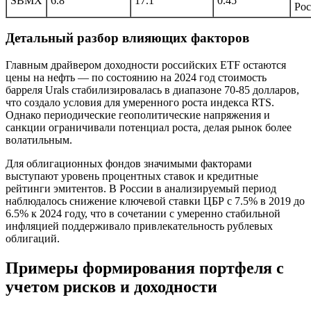
SBMX
6.8
17.1
0.45
Рос
Детальный разбор влияющих факторов
Главным драйвером доходности российских ETF остаются
цены на нефть — по состоянию на 2024 год стоимость
барреля Urals стабилизировалась в диапазоне 70-85 долларов,
что создало условия для умеренного роста индекса RTS.
Однако периодические геополитические напряжения и
санкции ограничивали потенциал роста, делая рынок более
волатильным.
Для облигационных фондов значимыми факторами
выступают уровень процентных ставок и кредитные
рейтинги эмитентов. В России в анализируемый период
наблюдалось снижение ключевой ставки ЦБР с 7.5% в 2019 до
6.5% к 2024 году, что в сочетании с умеренно стабильной
инфляцией поддерживало привлекательность рублевых
облигаций.
Примеры формирования портфеля с
учетом рисков и доходности