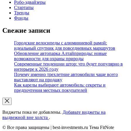
Робо-эдвайзеры
Стартапы
Тренды
Фонды
Свежие записи
Городские велосипеды с алюминиевой рамой:
идеальный спутник для повседневных маршрутов
Обновление автопарка Алтайприроды: новые
возможности для охраны природы
Современные тенденции штор: что будет популярно в
интерьере к 2026 году
Почему именно трехлетние автомобили чаще всего
выставляют на продажу
Как карелы выбирают автомобиль: секреты и
предпочтения местных покупателей
Виджеты пока не добавлены.
Добавьте виджеты на
выдвежной вне холста
.
© Все права защищены | best-investments.ru Тема FitNote