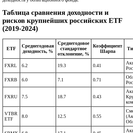
Таблица сравнения доходности и
рисков крупнейших российских ETF
(2019-2024)
Среднегодовое
Среднегодовая
Коэффициент
ETF
стандартное
Ти
доходность, %
Шарпа
отклонение, %
Ак
FXRL
6.2
19.3
0.41
Рос
Об
FXRB
6.0
7.1
0.71
Рос
Ак
FXRU
7.5
18.7
0.43
Кр
ко
См
VTBR
8.0
12.5
0.55
(А
ETF
Об
Ак